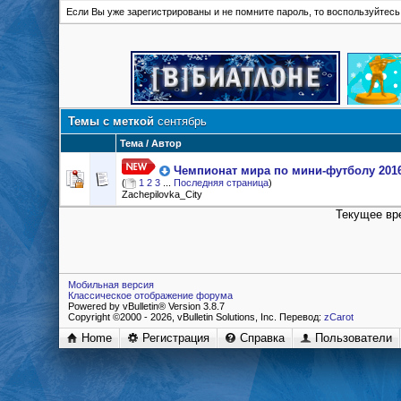
Если Вы уже зарегистрированы и не помните пароль, то воспользуйтес
Темы с меткой
сентябрь
Тема / Автор
Чемпионат мира по мини-футболу 201
(
1
2
3
...
Последняя страница
)
Zachepilovka_City
Текущее вр
Мобильная версия
Классическое отображение форума
Powered by vBulletin® Version 3.8.7
Copyright ©2000 - 2026, vBulletin Solutions, Inc. Перевод:
zCarot
Home
Регистрация
Справка
Пользователи