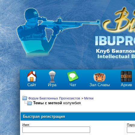
Сайт
Игра
Чат
Зал Славы
Архив
Форум Биатлонных Прогнозистов
>
Метки
Темы с меткой
колумбия
Быстрая регистрация
Имя:
Паро