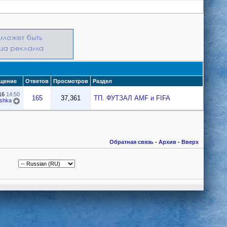
щение
Ответов
Просмотров
Раздел
016
14:50
165
37,361
ТП. ФУТЗАЛ AMF и FIFA
shka
Обратная связь
-
Архив
-
Вверх