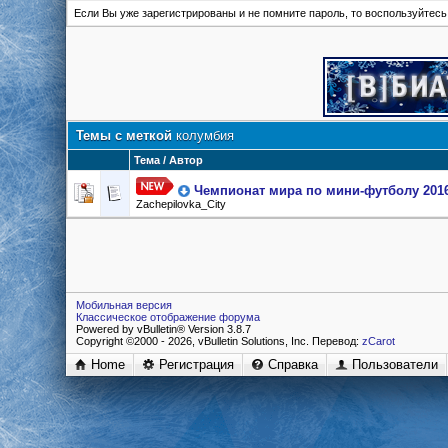
Если Вы уже зарегистрированы и не помните пароль, то воспользуйтес
Темы с меткой
колумбия
Тема / Автор
Чемпионат мира по мини-футболу 201
Zachepilovka_City
Мобильная версия
Классическое отображение форума
Powered by vBulletin® Version 3.8.7
Copyright ©2000 - 2026, vBulletin Solutions, Inc. Перевод:
zCarot
Home
Регистрация
Справка
Пользователи