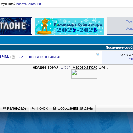
ь функцией
восстановления
Последнее сооб
04.10.2
6 ЧМ.
(
1
2
3
...
Последняя страница
)
от
Pro
Текущее время:
17:37
. Часовой пояс GMT.
Календарь
Поиск
Сообщения за день