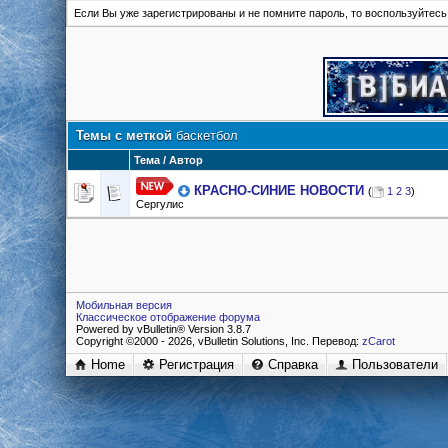
Если Вы уже зарегистрированы и не помните пароль, то воспользуйтес
Темы с меткой
баскетбол
Тема / Автор
КРАСНО-СИНИЕ НОВОСТИ
(
1
2
3
)
Сергулис
Мобильная версия
Классическое отображение форума
Powered by vBulletin® Version 3.8.7
Copyright ©2000 - 2026, vBulletin Solutions, Inc. Перевод:
zCarot
Home
Регистрация
Справка
Пользователи