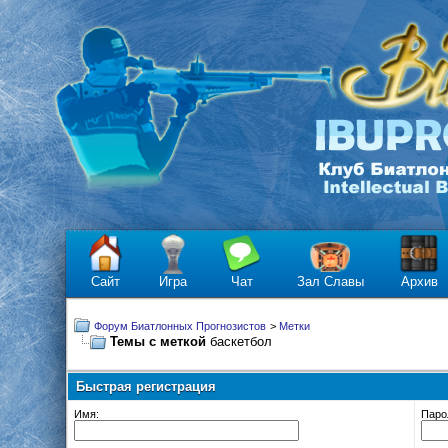
Сайт
Игра
Чат
Зал Славы
Архив
Форум Биатлонных Прогнозистов
>
Метки
Темы с меткой
баскетбол
Быстрая регистрация
Имя:
Паро