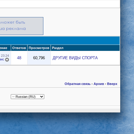
ение
Ответов
Просмотров
Раздел
1
23:24
48
60,796
ДРУГИЕ ВИДЫ СПОРТА
лис
Обратная связь
-
Архив
-
Вверх