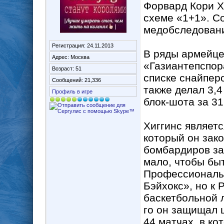
Форвард Кори Х
схеме «1+1». С
медобследовани
Регистрация: 24.11.2013
В ряды армейце
Адрес: Москва
«Газиантепспора
Возраст: 51
списке снайперо
Сообщений: 21,336
также делал 3,4
Профиль в игре
блок-шота за 31
Хиггинс являет
который он зак
бомбардиров за 
мало, чтобы бы
Профессиональн
Бэйхокс», но к 
баскетбольной л
го он защищал 
44 матчах, в ко