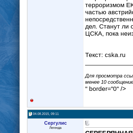
терроризмом EK
частью австрий
непосредственн
дел. Станут ли
ЦСКА, пока неи
Текст: cska.ru
_____________
Для просмотра ссыл
менее 10 сообщение(
" border="0" />
04.08.2015, 09:11
Сергулис
Легенда
СЕРЕБРЯННАЯ