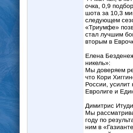
очка, 0,9 подбор
шота за 10,3 ми
следующем сезо
«Триумфе» позв
стал лучшим бо
вторым в Евроче
Елена Безденеж
никель»:
Мы доверяем ре
что Кори Хиггин
России, усилит
Евролиге и Еди
Димитрис Итуди
Мы рассматрива
году по резуль
ним в «Газиант