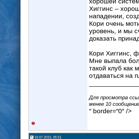
хорошей системо
Хиггинс – хорош
нападении, созд
Кори очень мот
уровень, и мы с
доказать принад
Кори Хиггинс, 
Мне выпала бол
такой клуб как
отдаваться на 
_____________
Для просмотра ссыл
менее 10 сообщение(
" border="0" />
10.07.2015, 05:51