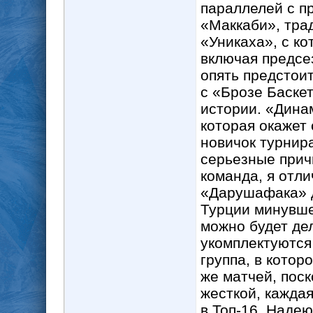
параллелей с п
«Маккаби», тра
«Уникаха», с ко
включая предсе
опять предстоит
с «Брозе Баске
истории. «Дина
которая окажет
новичок турнира
серьезные прич
команда, я отл
«Дарушафака» д
Турции минувше
можно будет дел
укомплектуются
группа, в котор
же матчей, поск
жесткой, кажда
в Топ-16. Наде