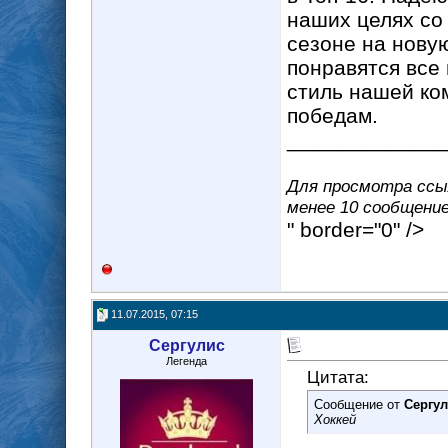
наших целях со 
сезоне на нову
понравятся все
стиль нашей ко
победам.
_____________
Для просмотра ссыл
менее 10 сообщение(
" border="0" />
11.07.2015, 07:15
Сергулис
Легенда
Цитата:
Сообщение от
Сергу
Хоккей