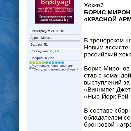
Хоккей
БОРИС МИРОН
«КРАСНОЙ АР
Регистрация: 24.11.2013
Адрес: Москва
В тренерском ш
Возраст: 51
Новым ассистен
Сообщений: 21,336
российский хок
Профиль в игре
Борис Миронов 
став с командо
выступлений за
«Виннипег Джет
«Нью-Йорк Рей
В составе сбор
обладателем се
бронзовой нагр