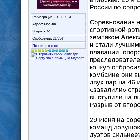
России по совр
Регистрация: 24.11.2013
Соревнования н
Адрес: Москва
спортивной рот
Возраст: 51
земляком Алекс
Сообщений: 21,336
и стали лучшим
Профиль в игре
плавании, опер
преследователе
конкур отброси
комбайне они в
двух пар на 46 
«завалили» стр
выступили на в
Разрыв от второ
29 июня на сор
команд девушек
дуэтов сильнее