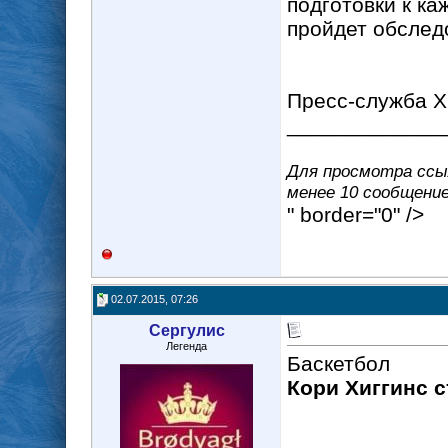
подготовки к ка
пройдет обслед
Пресс-служба 
_____________
Для просмотра ссыл
менее 10 сообщение(
" border="0" />
02.07.2015, 07:26
Сергулис
Легенда
Баскетбол
Кори Хиггинс 