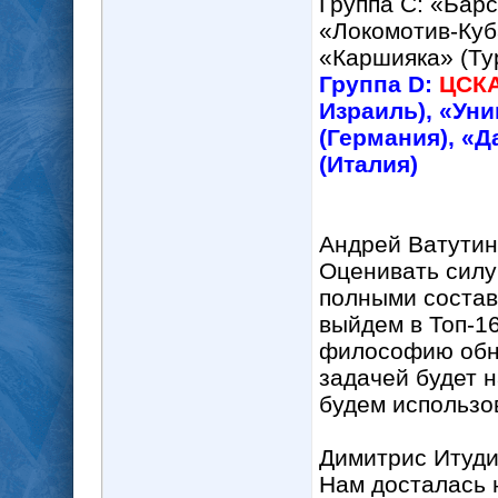
Группа С: «Барс
«Локомотив-Куб
«Каршияка» (Ту
Группа D:
ЦСКА
Израиль), «Уни
(Германия), «
(Италия)
Андрей Ватутин
Оценивать силу
полными состава
выйдем в Топ-1
философию обно
задачей будет 
будем использо
Димитрис Итуди
Нам досталась 