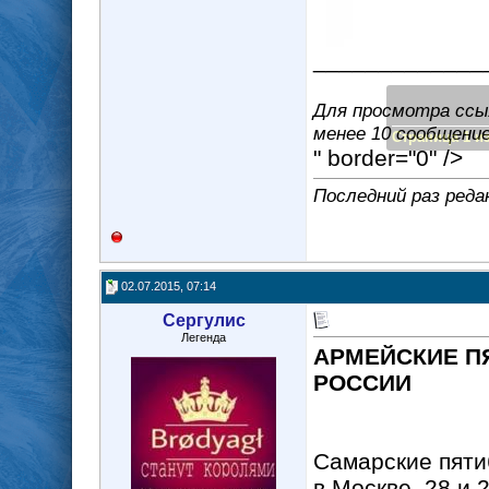
_____________
Для просмотра ссыл
менее 10 сообщение(
Страница 1 из
" border="0" />
Последний раз реда
02.07.2015, 07:14
Сергулис
Легенда
АРМЕЙСКИЕ П
РОССИИ
Самарские пяти
в Москве. 28 и