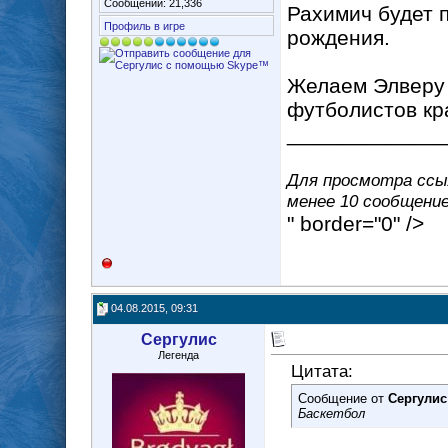
Сообщений: 21,336
Рахимич будет 
Профиль в игре
рождения.
Желаем Элверу 
футболистов кр
_____________
Для просмотра ссыл
менее 10 сообщение(
" border="0" />
04.08.2015, 09:31
Сергулис
Легенда
Цитата:
Сообщение от
Сергулис
Баскетбол