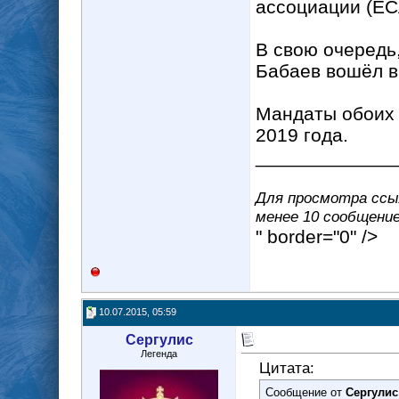
ассоциации (ECA
В свою очередь
Бабаев вошёл в
Мандаты обоих 
2019 года.
_____________
Для просмотра ссыл
менее 10 сообщение(
" border="0" />
10.07.2015, 05:59
Сергулис
Легенда
Цитата:
Сообщение от
Сергулис