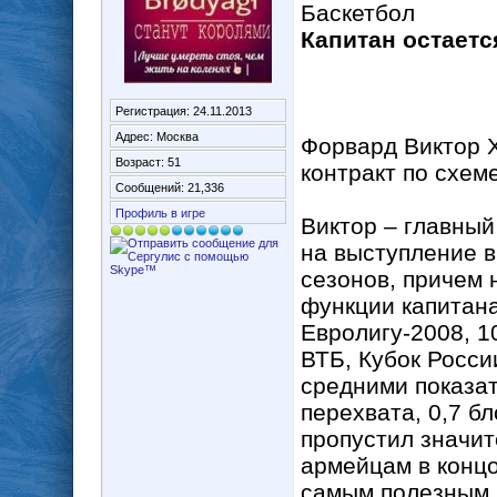
Баскетбол
Капитан остаетс
Регистрация: 24.11.2013
Адрес: Москва
Форвард Виктор 
Возраст: 51
контракт по схем
Сообщений: 21,336
Профиль в игре
Виктор – главны
на выступление в
сезонов, причем 
функции капитан
Евролигу-2008, 1
ВТБ, Кубок России
средними показате
перехвата, 0,7 б
пропустил значит
армейцам в концо
самым полезным 