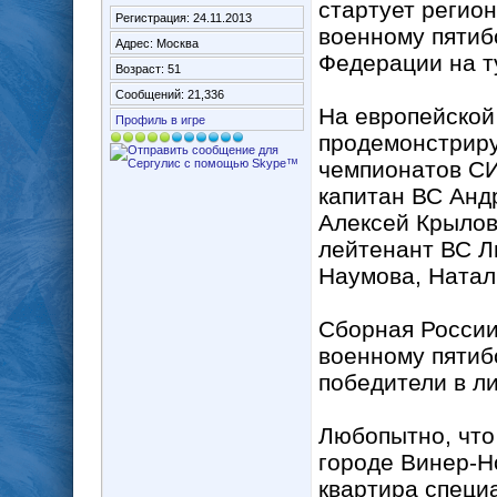
стартует регио
Регистрация: 24.11.2013
военному пятиб
Адрес: Москва
Федерации на т
Возраст: 51
Сообщений: 21,336
На европейской
Профиль в игре
продемонстриру
чемпионатов СИ
капитан ВС Анд
Алексей Крылов
лейтенант ВС Л
Наумова, Натал
Сборная России
военному пятиб
победители в л
Любопытно, что
городе Винер-Н
квартира специ