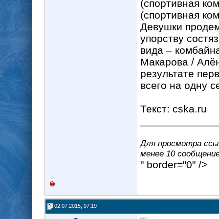
(спортивная ко
(спортивная ко
Девушки продем
упорству состя
вида – комбайн
Макарова / Алён
результате пер
всего на одну с
Текст: cska.ru
_____________
Для просмотра ссыл
менее 10 сообщение(
" border="0" />
02.07.2015, 07:19