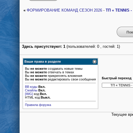
«
ФОРМИРОВАНИЕ КОМАНД СЕЗОН 2026
-
ТП « TENNIS 
Пок
Здесь присутствуют: 1
(пользователей: 0 , гостей: 1)
Ваши права в разделе
Вы
не можете
создавать новые темы
Вы
не можете
отвечать в темах
Вы
не можете
прикреплять вложения
Быстрый переход
Вы
не можете
редактировать свои сообщения
BB коды
Вкл.
Смайлы
Вкл.
[IMG]
код
Вкл.
HTML код
Выкл.
Правила форума
Текущее вр