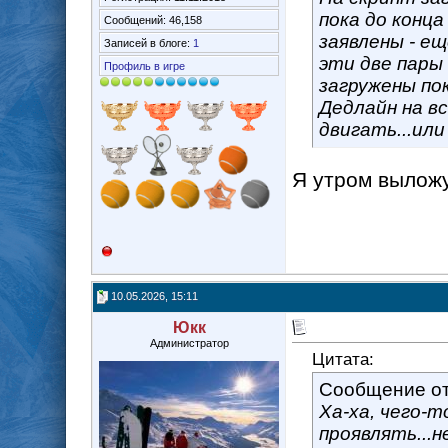
пока до конца
Сообщений: 46,158
заявлены - е
Записей в блоге:
1
эти две пары 
Профиль в игре
загружены по
Дедлайн на вс
двигать...или
Я утром выложу
10.05.2026, 15:11
Юкк
Администратор
Цитата:
Сообщение о
Ха-ха, чего-т
проявлять...н