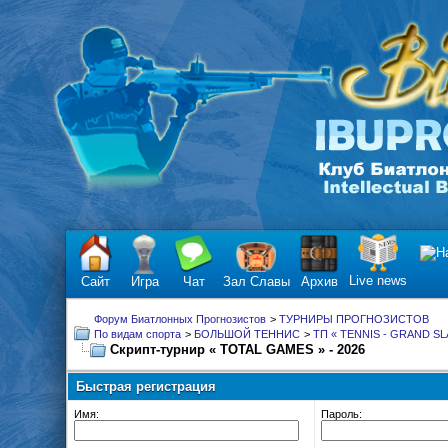
Live news
Сайт
Игра
Чат
Зал Славы
Архив
Форум Биатлонных Прогнозистов
>
ТУРНИРЫ ПРОГНОЗИСТОВ
По видам спорта
>
БОЛЬШОЙ ТЕННИС
>
ТП « TENNIS - GRAND SL
Скрипт-турнир « TOTAL GAMES » - 2026
Быстрая регистрация
Имя:
Пароль: