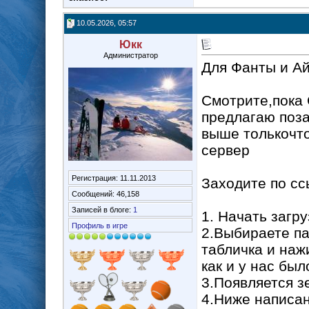
10.05.2026, 05:57
Юкк
Администратор
Для Фанты и А
Смотрите,пока 
предлагаю поза
выше толькочто
сервер
Регистрация: 11.11.2013
Заходите по сс
Сообщений: 46,158
Записей в блоге:
1
1. Начать загру
Профиль в игре
2.Выбираете па
табличка и наж
как и у нас был
3.Появляется з
4.Ниже написан