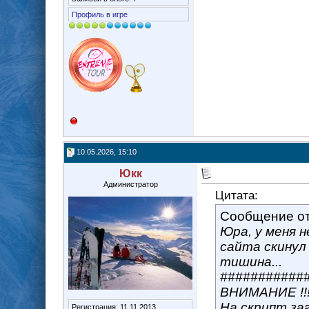
Профиль в игре
10.05.2026, 15:10
Юкк
Администратор
Цитата:
Сообщение о
Юра, у меня н
сайта скинул 
тишина...
###########
ВНИМАНИЕ !!!
На скрипт заг
Регистрация: 11.11.2013