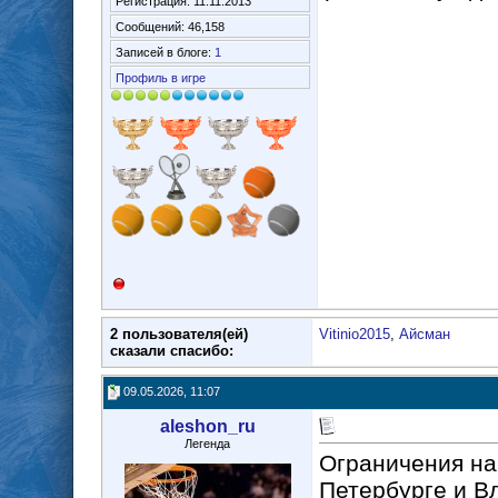
Регистрация: 11.11.2013
Сообщений: 46,158
Записей в блоге:
1
Профиль в игре
2 пользователя(ей)
Vitinio2015
,
Айсман
сказали cпасибо:
09.05.2026, 11:07
aleshon_ru
Легенда
Ограничения на
Петербурге и В