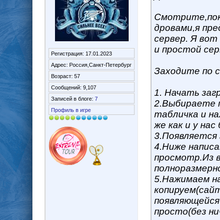
Смотрите,пок
дровами,я пр
сервер. Я во
и простой се
Регистрация: 17.01.2023
Адрес: Россия,Санкт-Петербург
Заходите по 
Возраст: 57
Сообщений: 9,107
1. Начать загр
Записей в блоге:
7
2.Выбираете п
Профиль в игре
табличка и на
же как и у нас
3.Появляется 
4.Ниже написа
просмотр.Из 
полноразмерно
5.Нажимаем на
копируем(сай
появляющейся 
просто(без ни