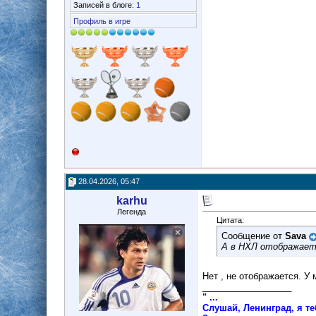
Записей в блоге:
1
Профиль в игре
28.04.2026, 05:47
karhu
Легенда
Цитата:
Сообщение от
Sava
А в НХЛ отображаетс
Нет , не отображается. У 
__________________
" ...
Слушай, Ленинград, я т