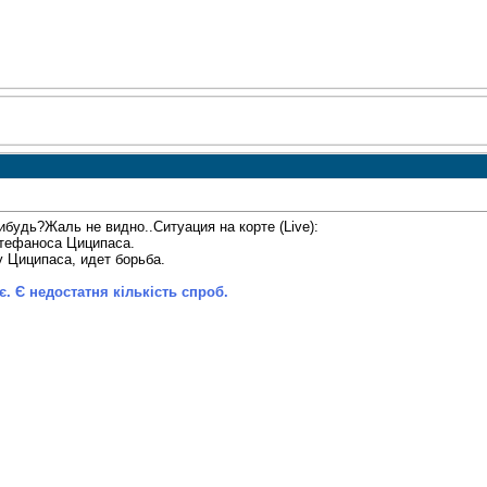
ибудь?Жаль не видно..Ситуация на корте (Live):
 Стефаноса Циципаса.
у Циципаса, идет борьба.
 Є недостатня кількість спроб.