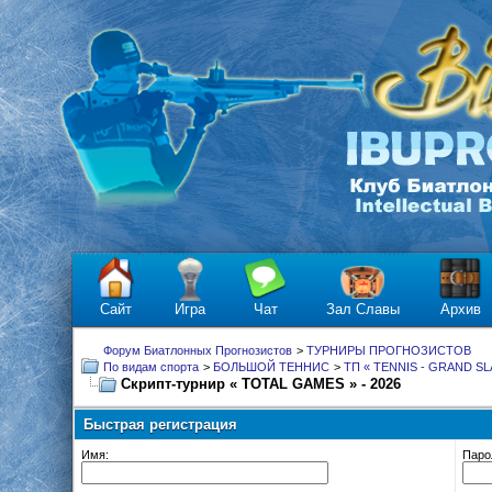
Сайт
Игра
Чат
Зал Славы
Архив
Форум Биатлонных Прогнозистов
>
ТУРНИРЫ ПРОГНОЗИСТОВ
По видам спорта
>
БОЛЬШОЙ ТЕННИС
>
ТП « TENNIS - GRAND SL
Скрипт-турнир « TOTAL GAMES » - 2026
Быстрая регистрация
Имя:
Паро