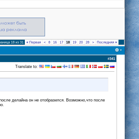
аница 18 из 31
«
Первая
<
8
16
17
18
19
20
28
>
Последняя
»
#
341
Translate to:
 после делайна он не отобразился. Возможно,что после
о.