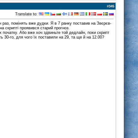
#
345
Translate to:
 раз, помінять вже дудки. Я в 7 ранку поставив на Звєрєв-
 на скрипті проявився старий прогноз.
їх початку. Або вже хоч здвиньте той дедлайн, поки скрипт
 30-го, для чого їх поставили на 29, та ще й на 12.00?