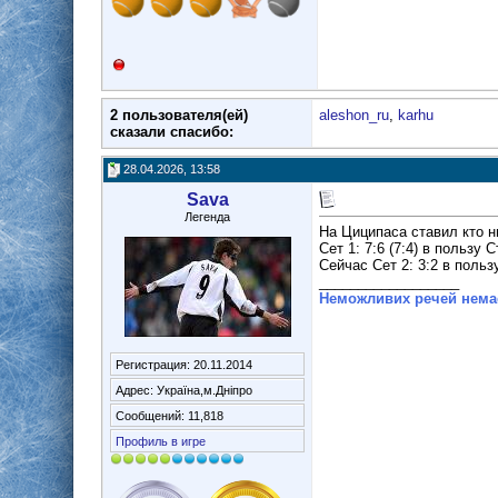
2 пользователя(ей)
aleshon_ru
,
karhu
сказали cпасибо:
28.04.2026, 13:58
Sava
Легенда
На Циципаса ставил кто н
Сет 1: 7:6 (7:4) в пользу
Сейчас Сет 2: 3:2 в польз
__________________
Неможливих речей немає.
Регистрация: 20.11.2014
Адрес: Україна,м.Дніпро
Сообщений: 11,818
Профиль в игре