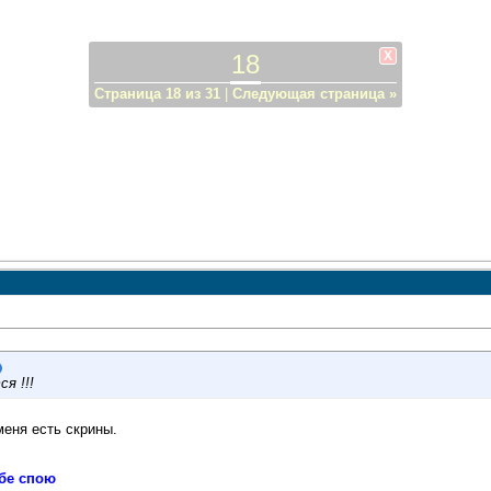
X
18
Страница 18 из 31
|
Следующая страница »
я !!!
меня есть скрины.
ебе спою