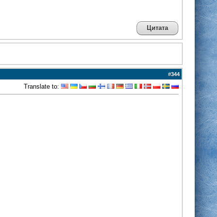
Цитата
#
344
Translate to: