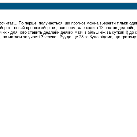
читає... По перше, получається, шо прогноз можна зберегти тільки один
оборот - новий прогноз зберігся, все норм, але коли в 12 настав дедлайн,
чих - для чого ставить дедлайн деяких матчів більш ніж за сутки(!!!) до 
, по матчам за участі Звєрєва і Рууда ще 28-го було відомо, що гратимуть