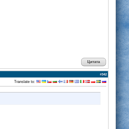
Цитата
#
342
Translate to: