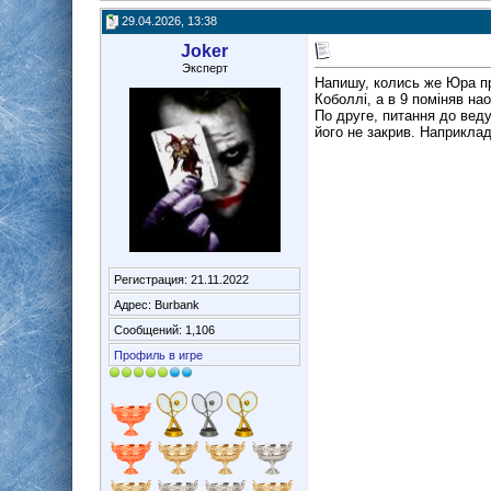
29.04.2026, 13:38
Joker
Эксперт
Напишу, колись же Юра про
Коболлі, а в 9 поміняв на
По друге, питання до веду
його не закрив. Наприклад
Регистрация: 21.11.2022
Адрес: Burbank
Сообщений: 1,106
Профиль в игре