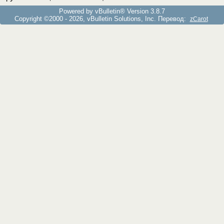
Powered by vBulletin® Version 3.8.7
Copyright ©2000 - 2026, vBulletin Solutions, Inc. Перевод:
zCarot