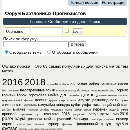
Полная версия
Регистрация
Форум Биатлонных Прогнозистов
Главная
Сообщения за день
Поиск
Поиск по форуму
Отобразить темы
Отображать сообщения
Облако поиска
Это 69 самых популярных для поиска меток тем
меток
2016
2018
белая майка
бешеные бабки
« топ-10 »
баскетбол
велотрековые гонки
горняк
биатлон
вело
вопросы
высоцкий
генерал
горнолыжный спорт
джиро
горняки
горох
гороховая майка
д.п.
дедлайн
документальные фильмы
допинг
другие разновидности
документальный фильм
другие виды спорта
дуэли
замены
к.п.
колумбия
конкурс
кубок уефа
лига наций
май
карамболь
мини-
митяев
перенеи
футбол
новости
октябрь
окуджава
осень
отбор
отрыв
подсчёт очков
правила
пхенчхан-2018
результаты
рио-2016
прогнозы
пул
разделка
розенбаум
розовая майка
русский бильярд
снукер
сентябрь
слалом
спринт
турнир
финансовый
флуд
футбол
статистика
тальков
фильмы
футзал
хоккей
цска
шоссейный велоспорт