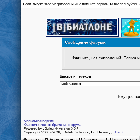
Если Вы уже зарегистрированы и не помните пароль, то воспользуйтес
Сообщение форума
Извините, нет совпадений. Попробу
Быстрый переход
Текущее вр
Мобильная версия
Классическое отображение форума
Powered by vBulletin® Version 3.8.7
Copyright ©2000 - 2026, vBulletin Solutions, Inc. Перевод:
zCarot
Home
Регистрация
Справка
Пользователи