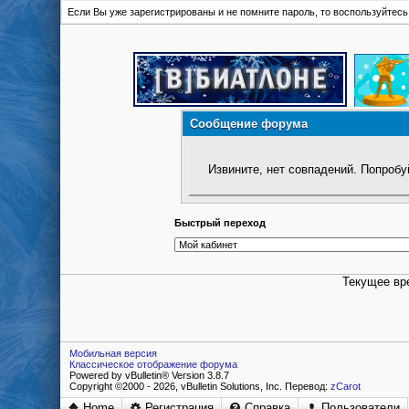
Если Вы уже зарегистрированы и не помните пароль, то воспользуйтес
Сообщение форума
Извините, нет совпадений. Попробу
Быстрый переход
Текущее вр
Мобильная версия
Классическое отображение форума
Powered by vBulletin® Version 3.8.7
Copyright ©2000 - 2026, vBulletin Solutions, Inc. Перевод:
zCarot
Home
Регистрация
Справка
Пользователи