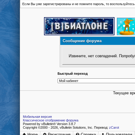
Если Вы уже зарегистрированы и не помните пароль, то воспользуйтес
Сообщение форума
Извините, нет совпадений. Попробу
Быстрый переход
Текущее вр
Мобильная версия
Классическое отображение форума
Powered by vBulletin® Version 3.8.7
Copyright ©2000 - 2026, vBulletin Solutions, Inc. Перевод:
zCarot
Home
Регистрация
Справка
Пользователи