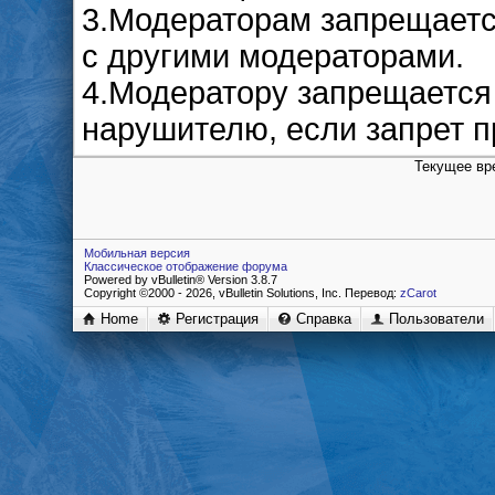
3.Модераторам запрещаетс
с другими модераторами.
4.Модератору запрещается 
нарушителю, если запрет п
Текущее вр
Мобильная версия
Классическое отображение форума
Powered by vBulletin® Version 3.8.7
Copyright ©2000 - 2026, vBulletin Solutions, Inc. Перевод:
zCarot
Home
Регистрация
Справка
Пользователи