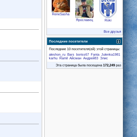
ReneSasha
Ярославец
Roki
Все друзья
Последние посетители
Последние 10 посетителя(ей) этой страницы:
aleshon_ru
Bars
boriss67
Fanta
Julenka1981
karhu
Ramil
Айсман
Андрей83
Элис
Эта страница была посещена
172,249
раз