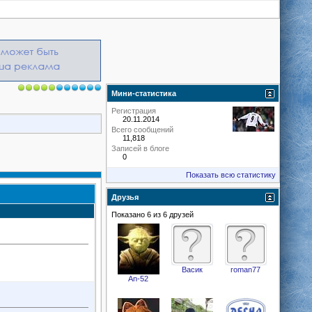
Мини-статистика
Регистрация
20.11.2014
Всего сообщений
11,818
Записей в блоге
0
Показать всю статистику
Друзья
Показано 6 из 6 друзей
Васик
roman77
An-52