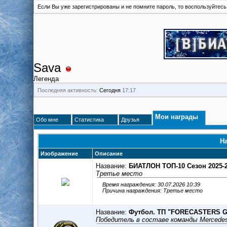
Если Вы уже зарегистрированы и не помните пароль, то воспользуйтес
Sava
Легенда
Последняя активность:
Сегодня
17:17
Мои награды
Обо мне
Статистика
Друзья
На
Изображение
Описание
Название:
БИАТЛОН ТОП-10 Сезон 2025-2
Третье место
Время награждения: 30.07.2026 10:39
Причина награждения: Третье место
Название:
Футбол. ТП "FORECASTERS GT"
Победитель в составе команды Mercede