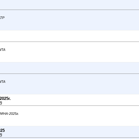
ATP
 WTA
 WTA
025г.
В
РИНА-2025г.
025
В