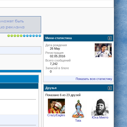
Мини-статистика
Дата рождения
26 May
Регистрация
02.05.2016
Всего сообщений
7,242
Записей в блоге
0
Показать всю статистику
Друзья
Показано 6 из 23 друзей
CrazyEagles
Юха Мието
Tata