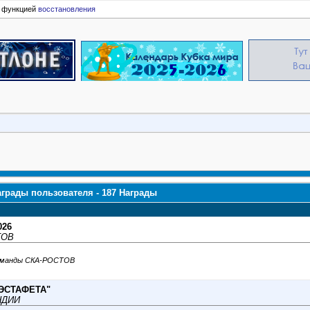
ь функцией
восстановления
грады пользователя - 187 Награды
026
ТОВ
команды СКА-РОСТОВ
"ЭСТАФЕТА"
НДИИ