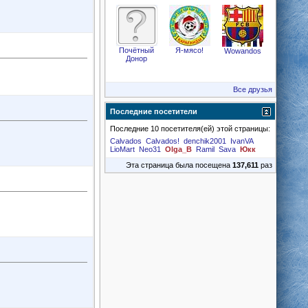
Почётный
Я-мясо!
Wowandos
Донор
Все друзья
Последние посетители
Последние 10 посетителя(ей) этой страницы:
Calvados
Calvados!
denchik2001
IvanVA
LioMart
Neo31
Olga_B
Ramil
Sava
Юкк
Эта страница была посещена
137,611
раз