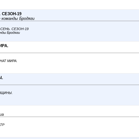
. СЕЗОН-19
е команды Бродяги
. ОСЕНЬ. СЕЗОН-19
анды Бродяги
ИРА.
ОНАТ МИРА.
Ы.
ЖЕНЩИНЫ.
ша
ATP