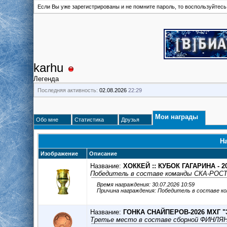
Если Вы уже зарегистрированы и не помните пароль, то воспользуйтес
karhu
Легенда
Последняя активность:
02.08.2026
22:29
Мои награды
Обо мне
Статистика
Друзья
На
Изображение
Описание
Название:
ХОККЕЙ :: КУБОК ГАГАРИНА - 2
Победитель в составе команды СКА-РОС
Время награждения: 30.07.2026 10:59
Причина награждения: Победитель в составе 
Название:
ГОНКА СНАЙПЕРОВ-2026 МХГ 
Третье место в составе сборной ФИНЛЯ