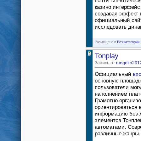
почти гипнотическ
казино интерфейс 
создавая эффект п
официальный сайт 
исследовать дина
Размещено в
Без категории
Tonplay
Запись от
megeko201
Официальный
вхо
основную площадк
пользователи могу
наполнением плат
Грамотно организ
ориентироваться 
информацию без л
элементов Тонпле
автоматами. Совр
различные жанры..