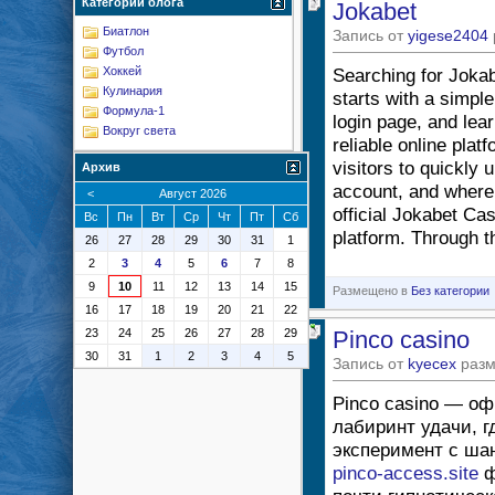
Категории блога
Jokabet
Биатлон
Запись от
yigese2404
Футбол
Searching for Joka
Хоккей
Кулинария
starts with a simple
Формула-1
login page, and lea
Вокруг света
reliable online plat
visitors to quickly 
Архив
account, and where 
<
Август 2026
official Jokabet Ca
Вс
Пн
Вт
Ср
Чт
Пт
Сб
platform. Through t
26
27
28
29
30
31
1
2
3
4
5
6
7
8
9
10
11
12
13
14
15
Размещено в
Без категории
16
17
18
19
20
21
22
23
24
25
26
27
28
29
Pinco casino
30
31
1
2
3
4
5
Запись от
kyecex
разм
Pinco casino — о
лабиринт удачи, 
эксперимент с ша
pinco-access.site
ф