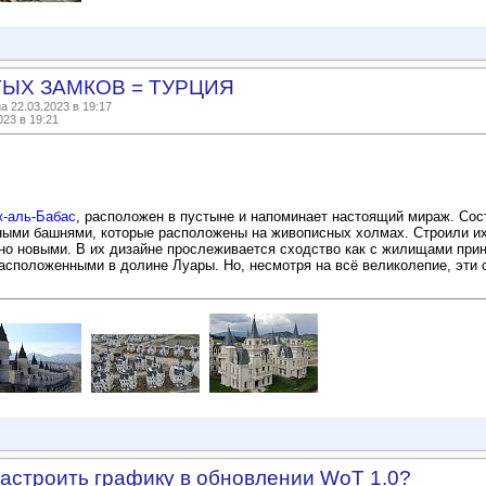
ЫХ ЗАМКОВ = ТУРЦИЯ
 22.03.2023 в 19:17
023 в 19:21
-аль-Бабас
, расположен в пустыне и напоминает настоящий мираж. Сос
ными башнями, которые расположены на живописных холмах. Строили их 
о новыми. В их дизайне прослеживается сходство как с жилищами принц
сположенными в долине Луары. Но, несмотря на всё великолепие, эти с
настроить графику в обновлении WoT 1.0?