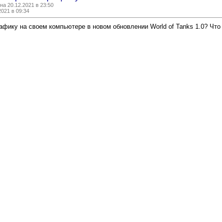
а 20.12.2021 в 23:50
2021 в 09:34
афику на своем компьютере в новом обновлении World of Tanks 1.0? Что