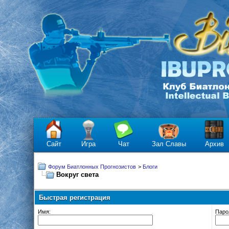
Сайт
Игра
Чат
Зал Славы
Архив
Форум Биатлонных Прогнозистов
>
Блоги
Вокруг света
Быстрая регистрация
Имя:
Паро