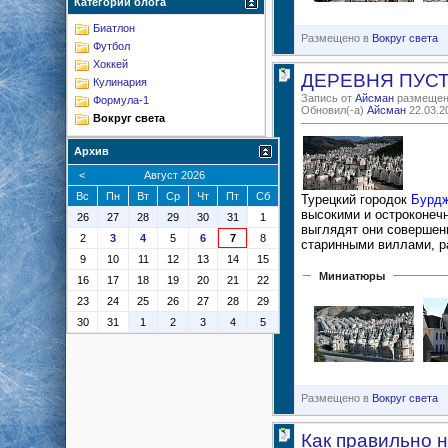
Категории блога
Биатлон
Размещено в
Вокруг света
Футбол
Хоккей
ДЕРЕВНЯ ПУСТ
Кулинария
Запись от
Айсман
размещена
Формула-1
Обновил(-а)
Айсман
22.03.2
Вокруг света
Архив
<
Август 2026
Вс
Пн
Вт
Ср
Чт
Пт
Сб
Турецкий городок
Бурдж
высокими и остроконеч
26
27
28
29
30
31
1
выглядят они совершенн
2
3
4
5
6
7
8
старинными виллами, ра
9
10
11
12
13
14
15
Миниатюры
16
17
18
19
20
21
22
23
24
25
26
27
28
29
30
31
1
2
3
4
5
Размещено в
Вокруг света
Как правильно 