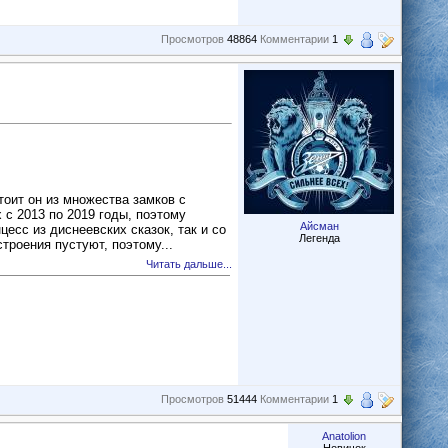
Просмотров
48864
Комментарии
1
тоит он из множества замков с
с 2013 по 2019 годы, поэтому
Айсман
есс из диснеевских сказок, так и со
Легенда
троения пустуют, поэтому...
Читать дальше...
Просмотров
51444
Комментарии
1
Anatolion