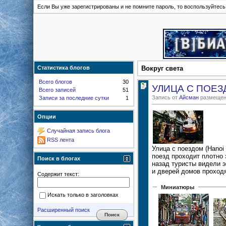
Если Вы уже зарегистрированы и не помните пароль, то воспользуйтес
Статистика блогов
Вокруг света
Всего блогов
30
УЛИЦА С ПОЕ
Всего записей
51
Запись от
Айсман
размещена
Записи за последние сутки
1
Опции
Случайная запись блога
RSS лента
Улица с поездом (Hanoi 
поезд проходит плотно
Поиск в блогах
назад туристы видели э
и дверей домов проходя
Содержит текст:
Миниатюры
Искать только в заголовках
Расширенный поиск