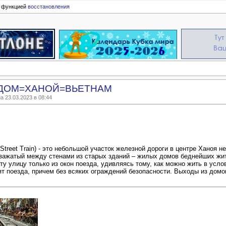
ь функцией
восстановления
ЗДОМ=ХАНОЙ=ВЬЕТНАМ
 23.03.2023 в 08:44
Street Train) - это небольшой участок железной дороги в центре Ханоя н
 зажатый между стенами из старых зданий – жилых домов беднейших жи
ту улицу только из окон поезда, удивляясь тому, как можно жить в усло
т поезда, причем без всяких ограждений безопасности. Выходы из домов