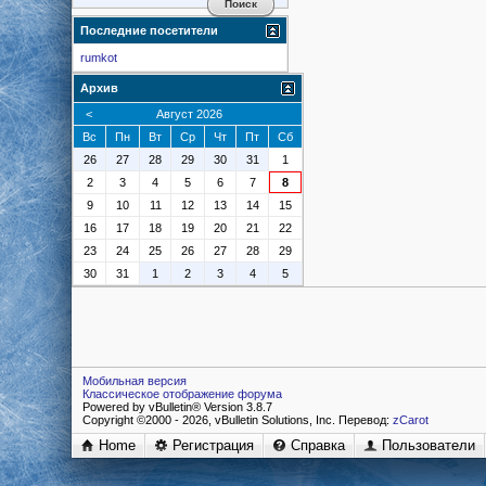
Последние посетители
rumkot
Архив
<
Август 2026
Вс
Пн
Вт
Ср
Чт
Пт
Сб
26
27
28
29
30
31
1
2
3
4
5
6
7
8
9
10
11
12
13
14
15
16
17
18
19
20
21
22
23
24
25
26
27
28
29
30
31
1
2
3
4
5
Мобильная версия
Классическое отображение форума
Powered by vBulletin® Version 3.8.7
Copyright ©2000 - 2026, vBulletin Solutions, Inc. Перевод:
zCarot
Home
Регистрация
Справка
Пользователи