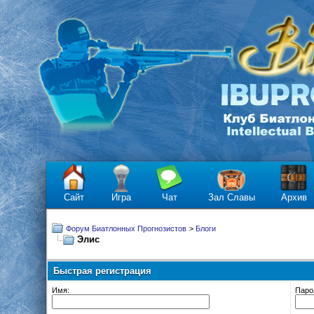
Сайт
Игра
Чат
Зал Славы
Архив
Форум Биатлонных Прогнозистов
>
Блоги
Элис
Быстрая регистрация
Имя:
Паро