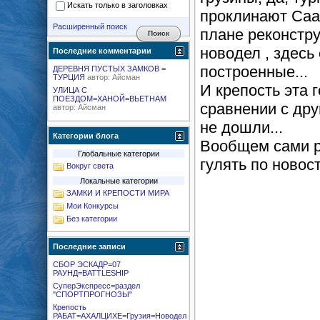
Искать только в заголовках
проклинают Саа
Расширенный поиск
плане реконстру
новодел , здесь
Последние комментарии
построенные...
ДЕРЕВНЯ ПУСТЫХ ЗАМКОВ =
ТУРЦИЯ
автор:
Айсман
И крепость эта 
УЛИЦА С
ПОЕЗДОМ=ХАНОЙ=ВЬЕТНАМ
сравнении с дру
автор:
Айсман
не дошли...
Категории блога
Вообщем сами р
Глобальные категории
гулять по новост
Вокруг света
Локальные категории
ЗАМКИ И КРЕПОСТИ МИРА
Мои Конкурсы
Без категории
Последние записи
СБОР ЭСКАДР=07
РАУНД=BATTLESHIP
СуперЭкспресс=раздел
"СПОРТПРОГНОЗЫ"
Крепость
РАБАТ=АХАЛЦИХЕ=Грузия=Новодел