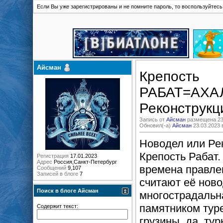
Если Вы уже зарегистрированы и не помните пароль, то воспользуйтес
Айсман
Крепость
РАБАТ=АХАЛ
Реконструкц
Запись от
Айсман
размещена 23.
Обновил(-а)
Айсман
23.03.2023 
Новодел или Ре
Крепость Рабат.
Регистрация
17.01.2023
Адрес
Россия,Санкт-Петербург
времена правлен
Сообщений
9,107
Записей в блоге
7
считают её ново
Поиск в блоге Айсман
многострадальна
памятником туре
Содержит текст:
грузины, да, ту