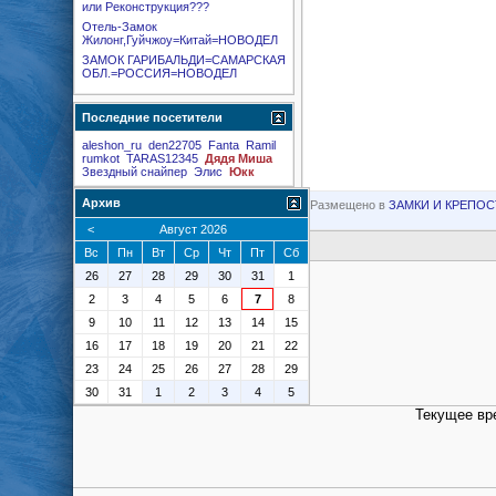
или Реконструкция???
Отель-Замок
Жилонг,Гуйчжоу=Китай=НОВОДЕЛ
ЗАМОК ГАРИБАЛЬДИ=САМАРСКАЯ
ОБЛ.=РОССИЯ=НОВОДЕЛ
Последние посетители
aleshon_ru
den22705
Fanta
Ramil
rumkot
TARAS12345
Дядя Миша
Звездный снайпер
Элис
Юкк
Архив
Размещено в
ЗАМКИ И КРЕПОС
<
Август 2026
Вс
Пн
Вт
Ср
Чт
Пт
Сб
26
27
28
29
30
31
1
2
3
4
5
6
7
8
9
10
11
12
13
14
15
16
17
18
19
20
21
22
23
24
25
26
27
28
29
30
31
1
2
3
4
5
Текущее вр