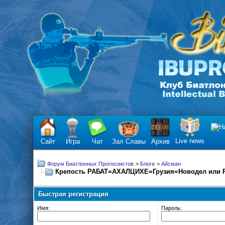
Live news
Сайт
Игра
Чат
Зал Славы
Архив
Форум Биатлонных Прогнозистов
>
Блоги
>
Айсман
Крепость РАБАТ=АХАЛЦИХЕ=Грузия=Новодел или 
Быстрая регистрация
Имя:
Пароль: