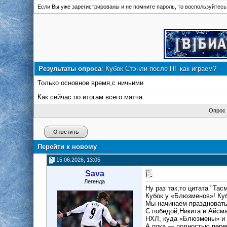
Если Вы уже зарегистрированы и не помните пароль, то воспользуйтес
Результаты опроса
: Кубок Стэнли после НГ как играем?
Только основное время,с ничьими
Как сейчас по итогам всего матча.
Опрос 
Ответить
Перейти к новому
15.06.2026, 13:05
Sava
Легенда
Ну раз так,то цитата "Тас
Кубок у «Блюзменов»! Ку
Мы начинаем праздновать
С победой,Никита и Айсма
НХЛ, куда «Блюзмены» и 
А пока — полностью пере