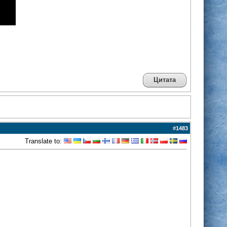
Цитата
#
1483
Translate to: