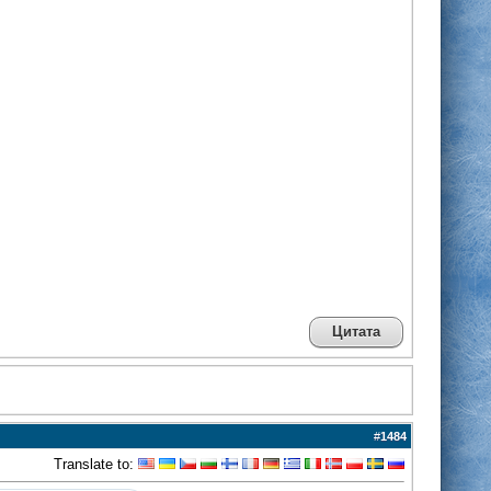
Цитата
#
1484
Translate to: