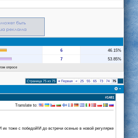
6
46.15%
7
53.85%
этом опросе
Страница 75 из 75
«
Первая
<
25
55
65
73
74
75
#
1481
Translate to:
 их тоже с победой!И до встречи осенью в новой регулярке