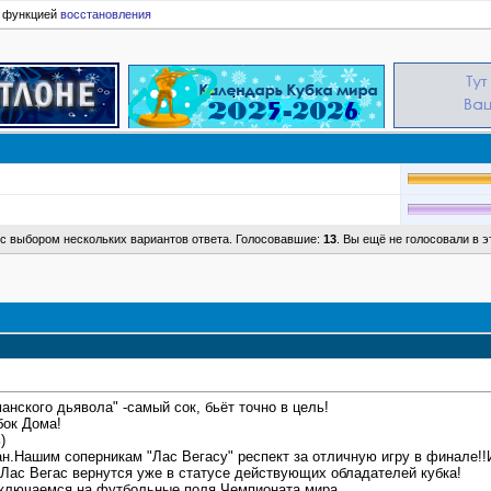
ь функцией
восстановления
с выбором нескольких вариантов ответа. Голосовавшие:
13
. Вы ещё не голосовали в 
манского дьявола" -самый сок, бьёт точно в цель!
бок Дома!
)
н.Нашим соперникам "Лас Вегасу" респект за отличную игру в финале!!И
Лас Вегас вернутся уже в статусе действующих обладателей кубка!
ключаемся на футбольные поля Чемпионата мира.