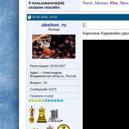
4 пользователя(ей)
Ramil
,
Айсман
,
Юкк
,
Ярос
сказали cпасибо:
15.06.2026, 13:43
aleshon_ru
Легенда
Каролина Харрикейнз двук
Регистрация: 20.09.2017
Адрес: г Александров,
Владимирская область, Россия
Возраст: 32
Сообщений: 5,673
Профиль в игре